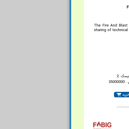
F
The Fire And Blast 
sharing of technica
یسک :2
3500