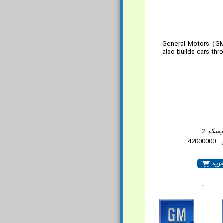
General Motors (GM
also builds cars th
یسک :2
4200