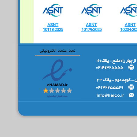
ASNT
ASNT
ASNT
10113:2025
10179:2025
10204:20
نماد اعتماد الکترونیکی