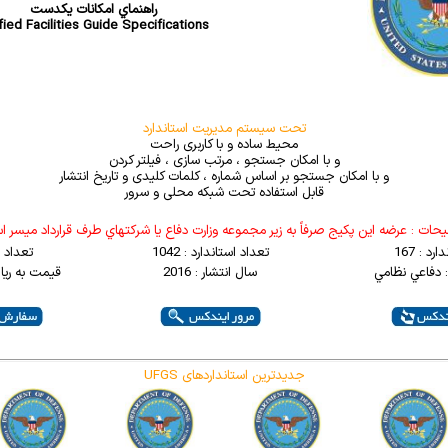
راهنماي امکانات يکدست
fied Facilities Guide Specifications
تحت سیستم مدیریت استاندارد
محیط ساده و با کاربری راحت
و با امکان جستجو ، مرتب سازی ، فیلتر کردن
و با امکان جستجو بر اساس شماره ، کلمات کلیدی و تاریخ انتشار
قابل استفاده تحت شبکه محلی و سرور
حات : عرضه اين پکيج صرفاً به زير مجموعه وزارت دفاع يا شرکتهاي طرف قرارداد ميسر 
رد : 167
تعداد استاندارد : 1042
تعداد 
 دفاعي نظامي
سال انتشار : 2016
قیمت به ریال : 000
UFGS جدیدترین استانداردهای