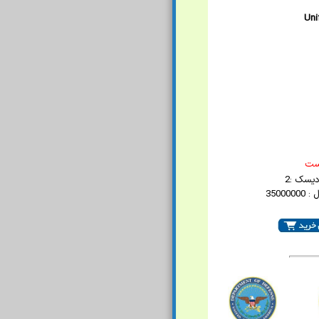
Uni
است
دیسک :2
35000