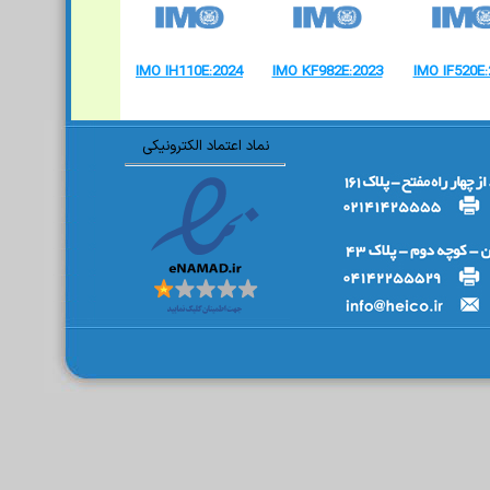
IMO IH110E:2024
IMO KF982E:2023
IMO IF520E:
نماد اعتماد الکترونیکی