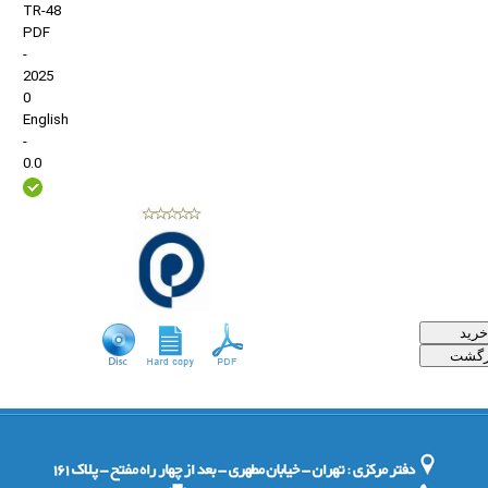
TR-48
PDF
-
2025
0
English
-
0.0