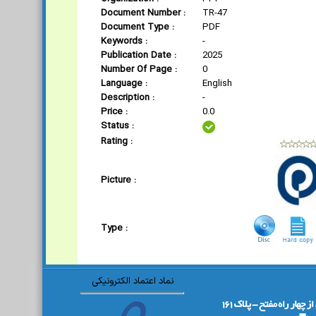
Document Number :
TR-47
Document Type :
PDF
Keywords :
-
Publication Date :
2025
Number Of Page :
0
Language :
English
Description :
-
Price :
0.0
Status :
Rating :
Picture :
Type :
نماد اعتماد الکترونیکی